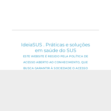
IdeiaSUS . Práticas e soluções
em saúde do SUS
ESTE WEBSITE É REGIDO PELA POLÍTICA DE
ACESSO ABERTO AO CONHECIMENTO, QUE
BUSCA GARANTIR À SOCIEDADE O ACESSO
GRATUITO, PÚBLICO E ABERTO AO CONTEÚDO
INTEGRAL DE TODA OBRA INTELECTUAL
PRODUZIDA PELA FIOCRUZ.
Fale Conosco:
ideia.sus@fiocruz.br