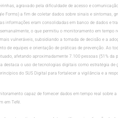
irinhas, agravado pela dificuldade de acesso e comunicação
gle Forms) a fim de coletar dados sobre sinais e sintomas, g
sas informações eram consolidadas em banco de dados e tr
 semanalmente, o que permitiu o monitoramento em tempo r
as mais vulneráveis, subsidiando a tomada de decisão e a ad
o de equipes e orientação de práticas de prevenção. Ao to
tuado, afetando aproximadamente 7.100 pessoas (51% da po
cia destaca o uso de tecnologias digitais como estratégia de
rincípios do SUS Digital para fortalecer a vigilância e a res
itoramento capaz de fornecer dados em tempo real sobre a
m em Tefé.