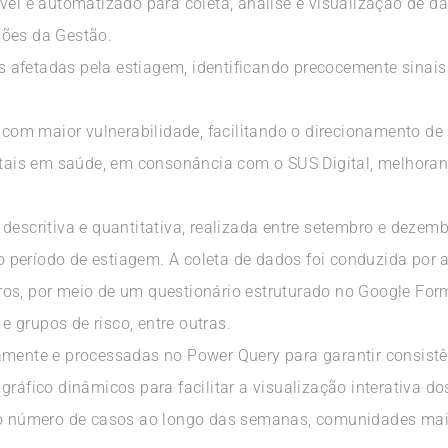
vel e automatizado para coleta, análise e visualização de d
sões da Gestão.
afetadas pela estiagem, identificando precocemente sinais
s com maior vulnerabilidade, facilitando o direcionamento de
gitais em saúde, em consonância com o SUS Digital, melhoran
 descritiva e quantitativa, realizada entre setembro e dez
e o período de estiagem. A coleta de dados foi conduzida por
os, por meio de um questionário estruturado no Google Form
 e grupos de risco, entre outras.
amente e processadas no Power Query para garantir consistê
gráfico dinâmicos para facilitar a visualização interativa d
 do número de casos ao longo das semanas, comunidades mais