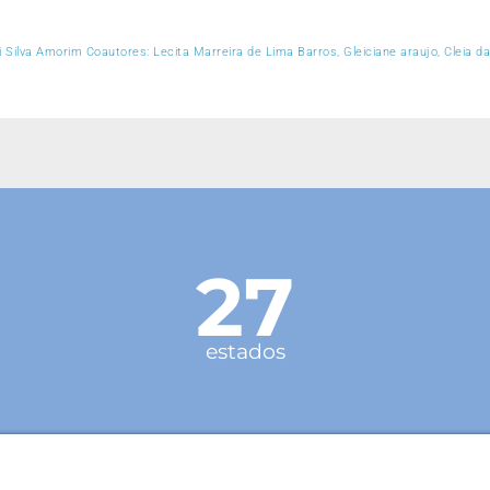
i Silva Amorim Coautores: Lecita Marreira de Lima Barros, Gleiciane araujo, Cleia da
27
estados