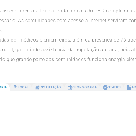
sistência remota foi realizado através do PEC, complemen
ssário. As comunidades com acesso à internet serviram co
.
das por médicos e enfermeiros, além da presença de 76 age
iferencial, garantindo assistência da população afetada, pois
rio que grande parte das comunidades funciona energia elétr
ORIA
LOCAL
INSTITUIÇÃO
CRONOGRAMA
STATUS
AR