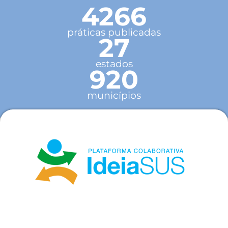
4266
práticas publicadas
27
estados
920
municípios