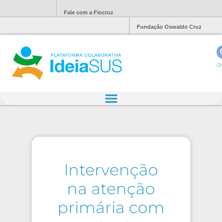
Fale com a Fiocruz
Fundação Oswaldo Cruz
Ol
Intervenção
na atenção
primária com