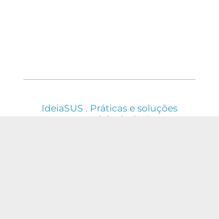
IdeiaSUS . Práticas e soluções
em saúde do SUS
ESTE WEBSITE É REGIDO PELA POLÍTICA DE
ACESSO ABERTO AO CONHECIMENTO, QUE
BUSCA GARANTIR À SOCIEDADE O ACESSO
GRATUITO, PÚBLICO E ABERTO AO CONTEÚDO
INTEGRAL DE TODA OBRA INTELECTUAL
PRODUZIDA PELA FIOCRUZ.
Fale Conosco:
ideia.sus@fiocruz.br