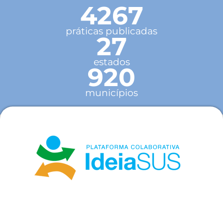
4267
práticas publicadas
27
estados
920
municípios