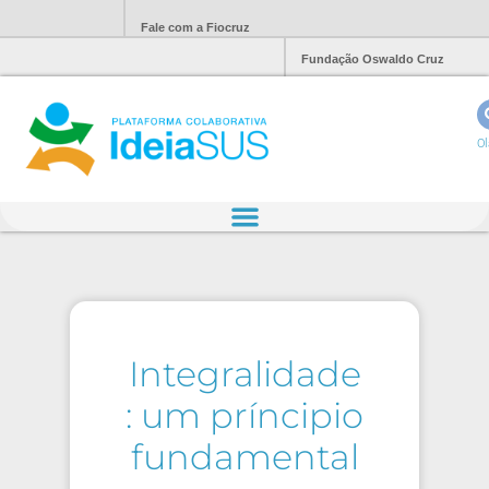
Fale com a Fiocruz
Fundação Oswaldo Cruz
Ol
Integralidade
: um príncipio
fundamental