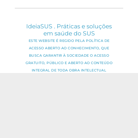
IdeiaSUS . Práticas e soluções
em saúde do SUS
ESTE WEBSITE É REGIDO PELA POLÍTICA DE
ACESSO ABERTO AO CONHECIMENTO, QUE
BUSCA GARANTIR À SOCIEDADE O ACESSO
GRATUITO, PÚBLICO E ABERTO AO CONTEÚDO
INTEGRAL DE TODA OBRA INTELECTUAL
PRODUZIDA PELA FIOCRUZ.
Fale Conosco:
ideia.sus@fiocruz.br
O conteúdo deste portal pode ser
utilizado para todos os fins não
comerciais, respeitados e reservados os
direitos dos autores.