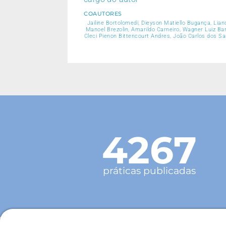
COAUTORES
Jailine Bortolomedi, Dieyson Matiello Bugança, Lian
Manoel Brezolin, Amarildo Carneiro, Wagner Luiz Bar
Cleci Pienon Bittencourt Andres, João Carlos dos Sa
4267
práticas publicadas