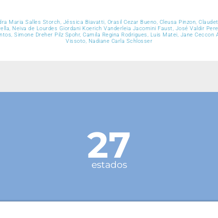
dra Maria Salles Storch, Jéssica Biavatti, Orasil Cezar Bueno, Cleusa Pinzon, Claude
ella, Neiva de Lourdes Giordani Koerich Vanderleia Jacomini Faust, José Valdir Per
ntos, Simone Dreher Pilz Spohr, Camila Regina Rodrigues, Luis Matei, Jane Ceccon A
Vissoto, Nadiane Carla Schlosser
27
estados