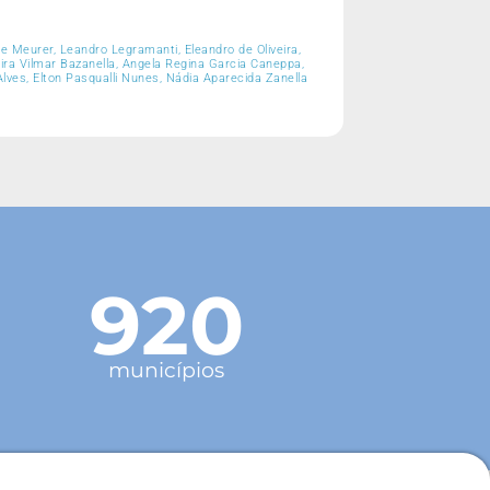
te Meurer, Leandro Legramanti, Eleandro de Oliveira,
eira Vilmar Bazanella, Angela Regina Garcia Caneppa,
lves, Elton Pasqualli Nunes, Nádia Aparecida Zanella
920
municípios