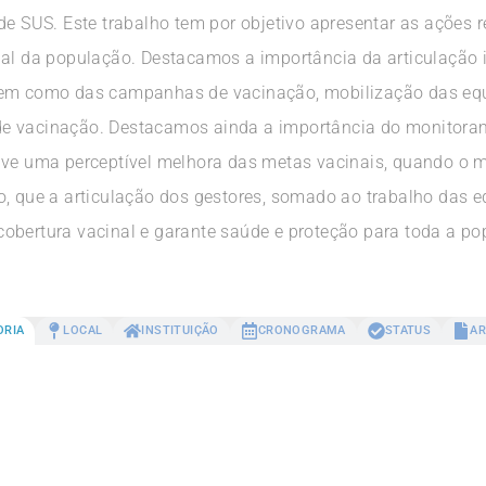
de SUS. Este trabalho tem por objetivo apresentar as ações 
al da população. Destacamos a importância da articulação in
bem como das campanhas de vacinação, mobilização das equi
de vacinação. Destacamos ainda a importância do monitor
uve uma perceptível melhora das metas vacinais, quando o 
o, que a articulação dos gestores, somado ao trabalho das e
obertura vacinal e garante saúde e proteção para toda a po
ORIA
LOCAL
INSTITUIÇÃO
CRONOGRAMA
STATUS
AR