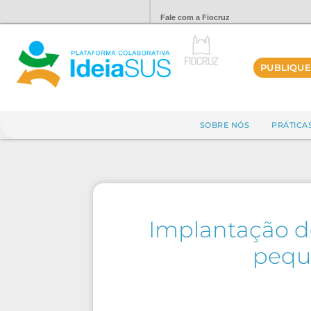
Fale com a Fiocruz
PUBLIQUE
SOBRE NÓS
PRÁTICA
Implantação d
peque