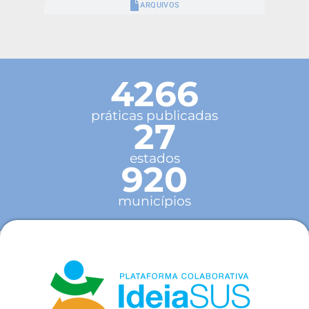
ARQUIVOS
4266
práticas publicadas
27
estados
920
municípios