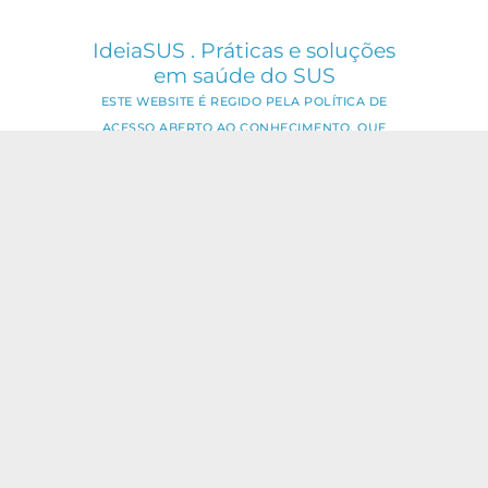
IdeiaSUS . Práticas e soluções
em saúde do SUS
ESTE WEBSITE É REGIDO PELA POLÍTICA DE
ACESSO ABERTO AO CONHECIMENTO, QUE
BUSCA GARANTIR À SOCIEDADE O ACESSO
GRATUITO, PÚBLICO E ABERTO AO CONTEÚDO
INTEGRAL DE TODA OBRA INTELECTUAL
PRODUZIDA PELA FIOCRUZ.
Fale Conosco:
ideia.sus@fiocruz.br
O conteúdo deste portal pode ser
utilizado para todos os fins não
comerciais, respeitados e reservados os
direitos dos autores.