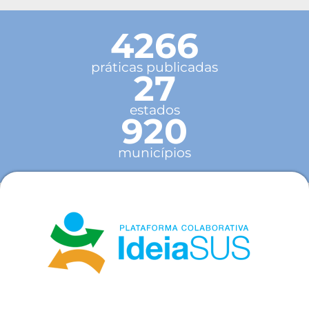
4266
práticas publicadas
27
estados
920
municípios