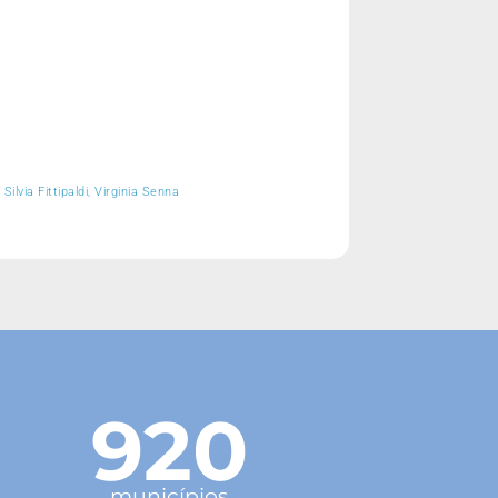
lvia Fittipaldi, Virginia Senna
920
municípios