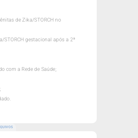
gênitas de Zika/STORCH no
ika/STORCH gestacional após a 2ª
ado com a Rede de Saúde;
;
dado.
QUIVOS