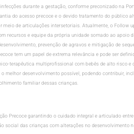
 infecções durante a gestação, conforme preconizado na Po
antia do acesso precoce e o devido tratamento do público a
 meio de articulações intersetoriais. Atualmente, o Follow 
com recursos e equipe da própria unidade somado ao apoio 
 desenvolvimento, prevenção de agravos e mitigação de sequ
recoce tem um papel de extrema relevância e pode ser defi
co-terapêutica multiprofissional com bebês de alto risco 
o melhor desenvolvimento possível, podendo contribuir, incl
lhimento familiar dessas crianças.
ão Precoce garantindo o cuidado integral e articulado entre
ão social das crianças com alterações no desenvolvimento 