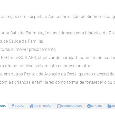
s crianças com suspeita e /ou confirmação de Síndrome con
o para Sala de Estimulação das crianças com histórico de Z
es de Saúde da Família;
otoras e intervir precocemente;
do PEC no e-SUS APS, objetivando compartilhamento do cuid
com atraso no desenvolvimento neuropsicomotor;
 em outros Pontos de Atenção da Rede, quando necessário
com as crianças e familiares como forma de fortalecer o cui
ORIA
LOCAL
INSTITUIÇÃO
CRONOGRAMA
STATUS
AR