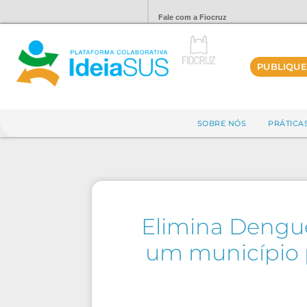
Fale com a Fiocruz
PUBLIQUE
SOBRE NÓS
PRÁTICA
Elimina Dengue
um município p