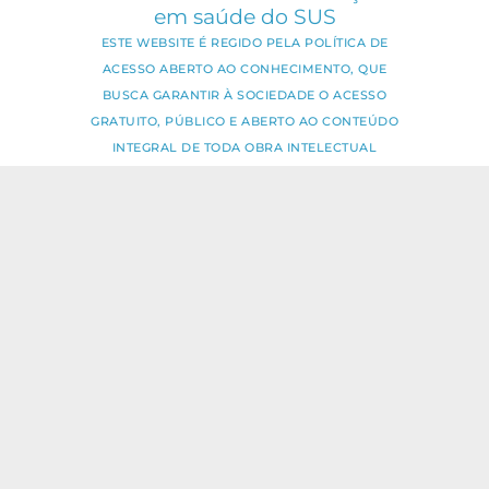
em saúde do SUS
ESTE WEBSITE É REGIDO PELA POLÍTICA DE
ACESSO ABERTO AO CONHECIMENTO, QUE
BUSCA GARANTIR À SOCIEDADE O ACESSO
GRATUITO, PÚBLICO E ABERTO AO CONTEÚDO
INTEGRAL DE TODA OBRA INTELECTUAL
PRODUZIDA PELA FIOCRUZ.
Fale Conosco:
ideia.sus@fiocruz.br
O conteúdo deste portal pode ser
utilizado para todos os fins não
comerciais, respeitados e reservados os
direitos dos autores.