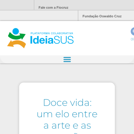
Fale com a Fiocruz
Fundação Oswaldo Cruz
Ol
Doce vida:
um elo entre
a arte e as