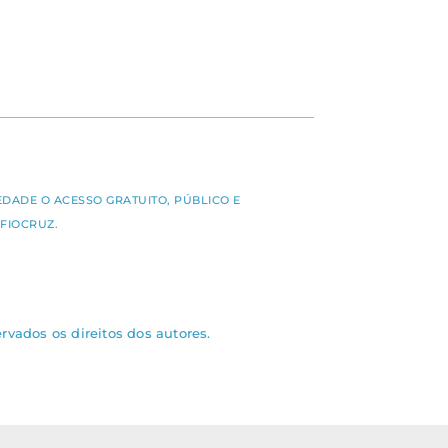
S
EDADE O ACESSO GRATUITO, PÚBLICO E
FIOCRUZ.
rvados os direitos dos autores.