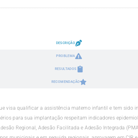
DESCRIÇÃO
PROBLEMA
RESULTADOS
RECOMENDAÇÃO
 visa qualificar a assistência materno infantil e tem sido i
térios para sua implantação respeitam indicadores epidemio
a Adesão Regional, Adesão Facilitada e Adesão Integrada (PM
nos municipais e em seguida regionais, aprovarem em CIR e