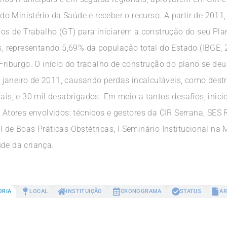
o Ministério da Saúde e receber o recurso. A partir de 2011
s de Trabalho (GT) para iniciarem a construção do seu Pla
 representando 5,69% da população total do Estado (IBGE, 2
 Friburgo. O início do trabalho de construção do plano se de
janeiro de 2011, causando perdas incalculáveis, como destr
tais, e 30 mil desabrigados. Em meio a tantos desafios, inic
. Atores envolvidos: técnicos e gestores da CIR Serrana, SES 
l de Boas Práticas Obstétricas, I Seminário Institucional n
úde da criança.
ORIA
LOCAL
INSTITUIÇÃO
CRONOGRAMA
STATUS
AR