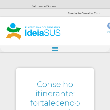
Fale com a Fiocruz
Fundação Oswaldo Cruz
Ol
Conselho
itinerante:
fortalecendo