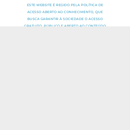
ESTE WEBSITE É REGIDO PELA POLÍTICA DE
ACESSO ABERTO AO CONHECIMENTO, QUE
BUSCA GARANTIR À SOCIEDADE O ACESSO
GRATUITO, PÚBLICO E ABERTO AO CONTEÚDO
INTEGRAL DE TODA OBRA INTELECTUAL
PRODUZIDA PELA FIOCRUZ.
Fale Conosco:
ideia.sus@fiocruz.br
O conteúdo deste portal pode ser
utilizado para todos os fins não
comerciais, respeitados e reservados os
direitos dos autores.