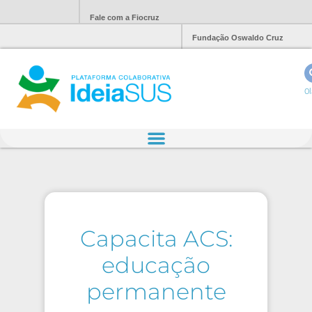
Fale com a Fiocruz
Fundação Oswaldo Cruz
Ol
Capacita ACS:
educação
permanente