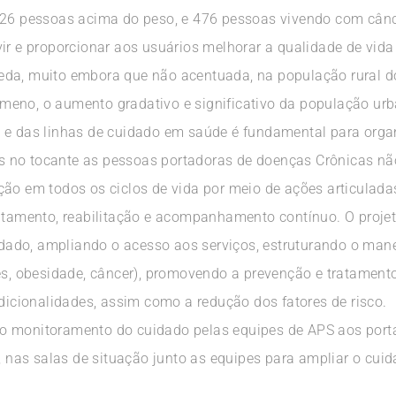
526 pessoas acima do peso, e 476 pessoas vivendo com câncer
ir e proporcionar aos usuários melhorar a qualidade de vida
eda, muito embora que não acentuada, na população rural d
meno, o aumento gradativo e significativo da população ur
 e das linhas de cuidado em saúde é fundamental para organi
 no tocante as pessoas portadoras de doenças Crônicas nã
ção em todos os ciclos de vida por meio de ações articula
atamento, reabilitação e acompanhamento contínuo. O projeto
ado, ampliando o acesso aos serviços, estruturando o man
es, obesidade, câncer), promovendo a prevenção e tratamento 
ndicionalidades, assim como a redução dos fatores de risco.
o monitoramento do cuidado pelas equipes de APS aos por
o, nas salas de situação junto as equipes para ampliar o cuid