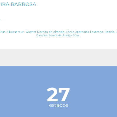
EIRA BARBOSA
e
arias Albuquerque, Wagner Moreira de Almeida, Sheila Aparecida Lourenço, Daniela 
Carolina Sousa de Araújo Góes.
27
estados