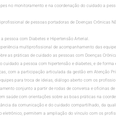
pes no monitoramento e na coordenação do cuidado a pess
rofissional de pessoas portadoras de Doenças Crônicas Nã
 a pessoa com Diabetes e Hipertensão Arterial.
 experiência multiprofissional de acompanhamento das equi
 sobre as práticas de cuidado as pessoas com Doenças Crôni
o cuidado a pessoa com hipertensão e diabetes, e de forma
cas, com a participação articulada da gestão em Atenção Pr
uipes para troca de ideias, diálogo aberto com os profissio
mento conjunto a partir de rodas de conversa e oficinas d
ia em saúde com orientações sobre as boas práticas na coor
tância da comunicação e do cuidado compartilhado, da qual
o eletrônico, permitem a ampliação do vínculo com os profi