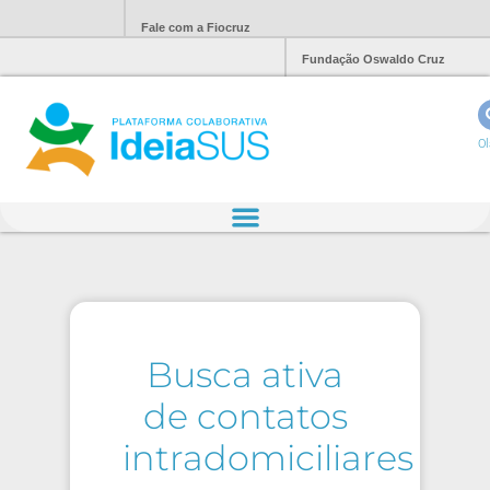
Fale com a Fiocruz
Fundação Oswaldo Cruz
Ol
Busca ativa
de contatos
intradomiciliares