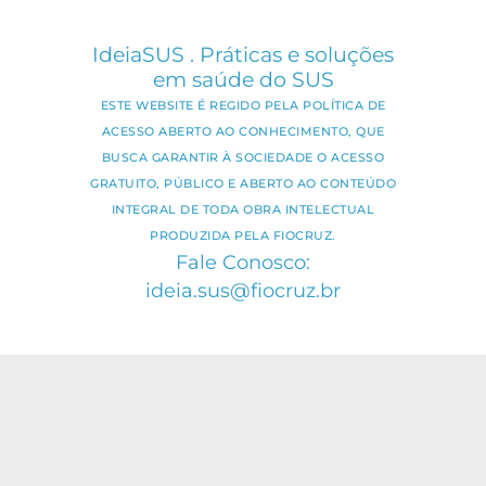
IdeiaSUS . Práticas e soluções
em saúde do SUS
ESTE WEBSITE É REGIDO PELA POLÍTICA DE
ACESSO ABERTO AO CONHECIMENTO, QUE
BUSCA GARANTIR À SOCIEDADE O ACESSO
GRATUITO, PÚBLICO E ABERTO AO CONTEÚDO
INTEGRAL DE TODA OBRA INTELECTUAL
PRODUZIDA PELA FIOCRUZ.
Fale Conosco:
ideia.sus@fiocruz.br
O conteúdo deste portal pode ser
utilizado para todos os fins não
comerciais, respeitados e reservados os
direitos dos autores.