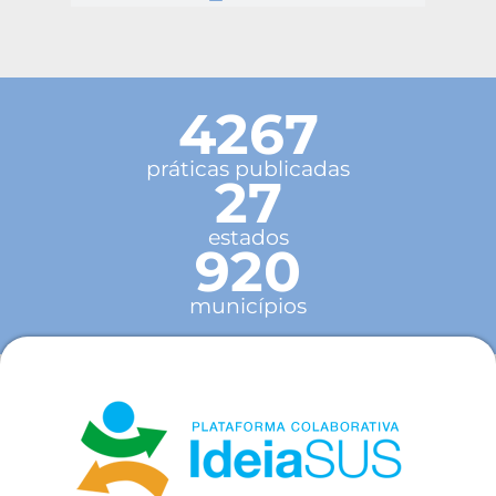
4267
práticas publicadas
27
estados
920
municípios