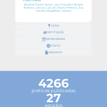
COAUTORES
Marilene Rivany Nunes, Iara Gonçalves Borges
Barbosa, Jessica Laís De Oliveira Pimenta, Ana
Carolina Magalhães Caixeta
LOCAL
INSTITUIÇÃO
CRONOGRAMA
STATUS
ARQUIVOS
4266
práticas publicadas
27
estados