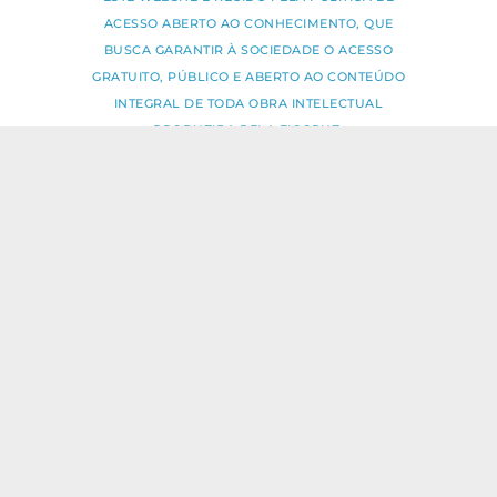
ACESSO ABERTO AO CONHECIMENTO, QUE
BUSCA GARANTIR À SOCIEDADE O ACESSO
GRATUITO, PÚBLICO E ABERTO AO CONTEÚDO
INTEGRAL DE TODA OBRA INTELECTUAL
PRODUZIDA PELA FIOCRUZ.
Fale Conosco:
ideia.sus@fiocruz.br
O conteúdo deste portal pode ser
utilizado para todos os fins não
comerciais, respeitados e reservados os
direitos dos autores.