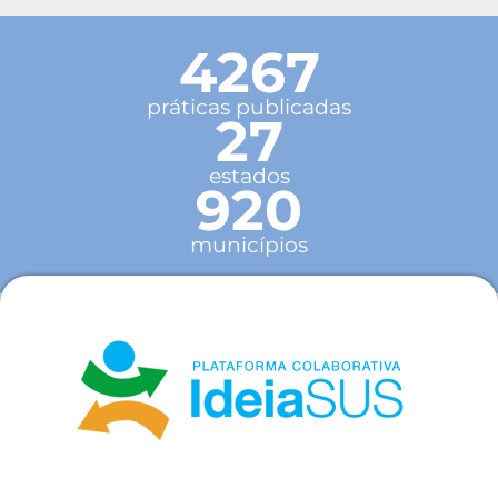
4267
práticas publicadas
27
estados
920
municípios