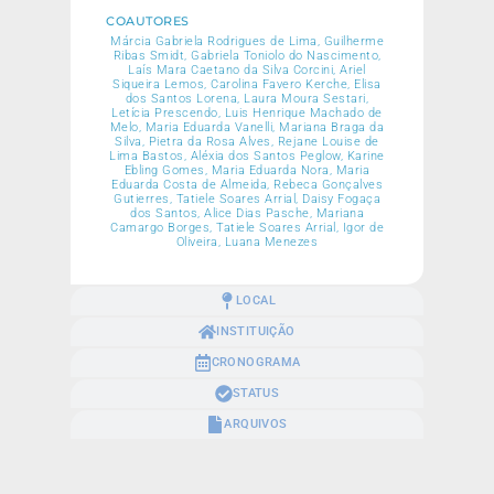
COAUTORES
Márcia Gabriela Rodrigues de Lima, Guilherme
Ribas Smidt, Gabriela Toniolo do Nascimento,
Laís Mara Caetano da Silva Corcini, Ariel
Siqueira Lemos, Carolina Favero Kerche, Elisa
dos Santos Lorena, Laura Moura Sestari,
Letícia Prescendo, Luis Henrique Machado de
Melo, Maria Eduarda Vanelli, Mariana Braga da
Silva, Pietra da Rosa Alves, Rejane Louise de
Lima Bastos, Aléxia dos Santos Peglow, Karine
Ebling Gomes, Maria Eduarda Nora, Maria
Eduarda Costa de Almeida, Rebeca Gonçalves
Gutierres, Tatiele Soares Arrial, Daisy Fogaça
dos Santos, Alice Dias Pasche, Mariana
Camargo Borges, Tatiele Soares Arrial, Igor de
Oliveira, Luana Menezes
LOCAL
INSTITUIÇÃO
CRONOGRAMA
STATUS
ARQUIVOS