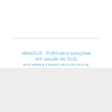
IdeiaSUS . Práticas e soluções
em saúde do SUS
ESTE WEBSITE É REGIDO PELA POLÍTICA DE
ACESSO ABERTO AO CONHECIMENTO, QUE
BUSCA GARANTIR À SOCIEDADE O ACESSO
GRATUITO, PÚBLICO E ABERTO AO CONTEÚDO
INTEGRAL DE TODA OBRA INTELECTUAL
PRODUZIDA PELA FIOCRUZ.
Fale Conosco:
ideia.sus@fiocruz.br