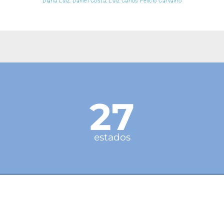
Diana Luiz, Daniel Costa, Luiz Carlos Felício Carvalho
27
estados