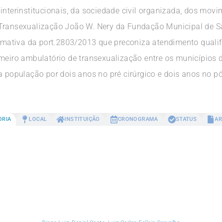
interinstitucionais, da sociedade civil organizada, dos mov
Transexualização João W. Nery da Fundação Municipal de Sa
ativa da port.2803/2013 que preconiza atendimento qualif
imeiro ambulatório de transexualização entre os municípios 
pulação por dois anos no pré cirúrgico e dois anos no pós
ORIA
LOCAL
INSTITUIÇÃO
CRONOGRAMA
STATUS
AR