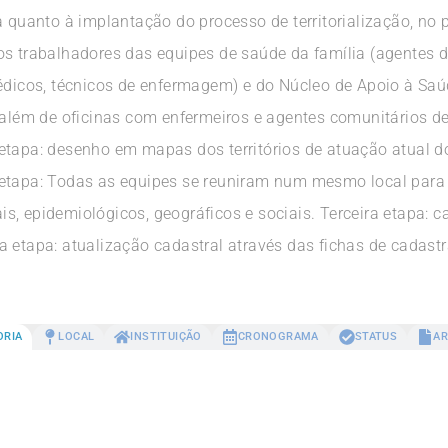
a quanto à implantação do processo de territorialização, no
os trabalhadores das equipes de saúde da família (agentes 
médicos, técnicos de enfermagem) e do Núcleo de Apoio à Saú
, além de oficinas com enfermeiros e agentes comunitários d
etapa: desenho em mapas dos territórios de atuação atual d
etapa: Todas as equipes se reuniram num mesmo local para r
s, epidemiológicos, geográficos e sociais. Terceira etapa: 
a etapa: atualização cadastral através das fichas de cadas
ORIA
LOCAL
INSTITUIÇÃO
CRONOGRAMA
STATUS
AR