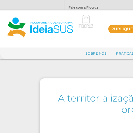
Fale com a Fiocruz
PUBLIQUE
SOBRE NÓS
PRÁTICA
A territorializ
or