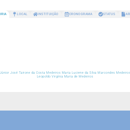
ORIA
LOCAL
INSTITUIÇÃO
CRONOGRAMA
STATUS
AR
r
 Júnior José Tairone da Costa Medeiros Maria Luciene da Silva Marcondes Medeir
Leopoldo Virgínia Maria de Medeiros