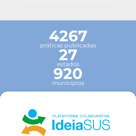
4267
práticas publicadas
27
estados
920
municípios