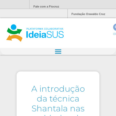
Fale com a Fiocruz
Fundação Oswaldo Cruz
Ol
A introdução
da técnica
Shantala nas