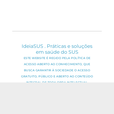
IdeiaSUS . Práticas e soluções
em saúde do SUS
ESTE WEBSITE É REGIDO PELA POLÍTICA DE
ACESSO ABERTO AO CONHECIMENTO, QUE
BUSCA GARANTIR À SOCIEDADE O ACESSO
GRATUITO, PÚBLICO E ABERTO AO CONTEÚDO
INTEGRAL DE TODA OBRA INTELECTUAL
PRODUZIDA PELA FIOCRUZ.
Fale Conosco:
ideia.sus@fiocruz.br