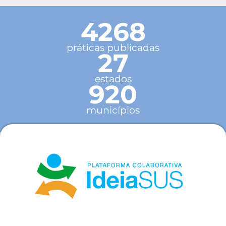
4268
práticas publicadas
27
estados
920
municípios