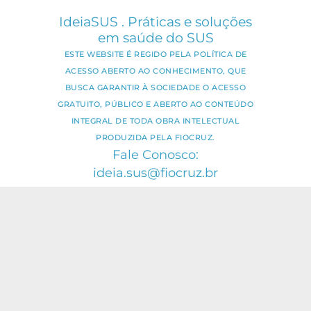
IdeiaSUS . Práticas e soluções
em saúde do SUS
ESTE WEBSITE É REGIDO PELA POLÍTICA DE
ACESSO ABERTO AO CONHECIMENTO, QUE
BUSCA GARANTIR À SOCIEDADE O ACESSO
GRATUITO, PÚBLICO E ABERTO AO CONTEÚDO
INTEGRAL DE TODA OBRA INTELECTUAL
PRODUZIDA PELA FIOCRUZ.
Fale Conosco:
ideia.sus@fiocruz.br
O conteúdo deste portal pode ser
utilizado para todos os fins não
comerciais, respeitados e reservados os
direitos dos autores.