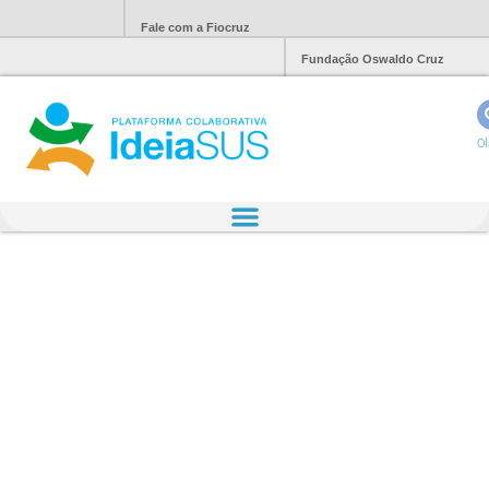
Fale com a Fiocruz
Fundação Oswaldo Cruz
Ol