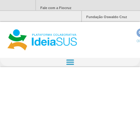
Fale com a Fiocruz
Fundação Oswaldo Cruz
Ol