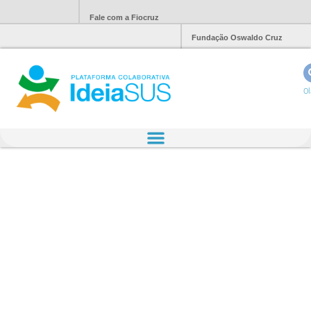
Fale com a Fiocruz
Fundação Oswaldo Cruz
Ol