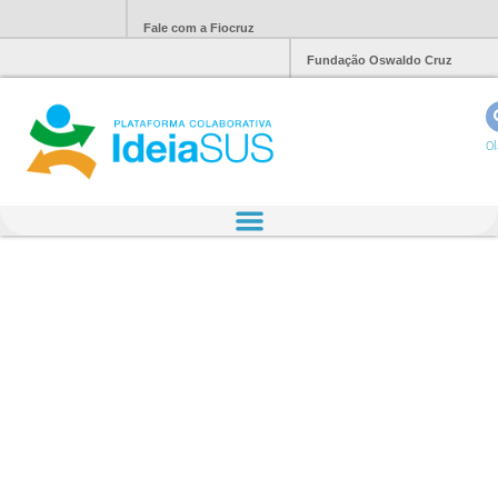
Fale com a Fiocruz
Fundação Oswaldo Cruz
Ol