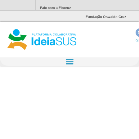
Fale com a Fiocruz
Fundação Oswaldo Cruz
Ol