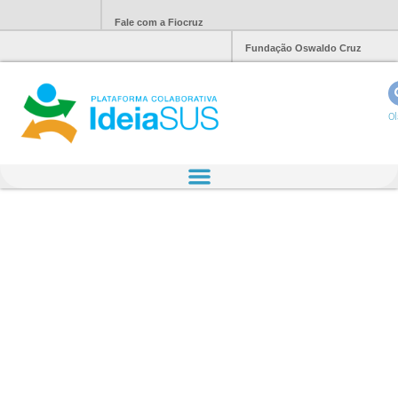
Fale com a Fiocruz
Fundação Oswaldo Cruz
Ol