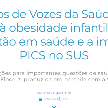
os de Vozes da Saúd
à obesidade infanti
stão em saúde e a i
PICS no SUS
uções para importantes questões de sa
S Fiocruz, produzida em parceria com a
KATIA SILVA MACHADO
22 fev 2024
09:00