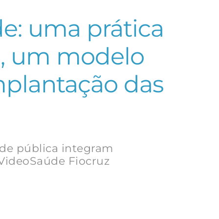
e: uma prática
l, um modelo
mplantação das
úde pública integram
 VideoSaúde Fiocruz