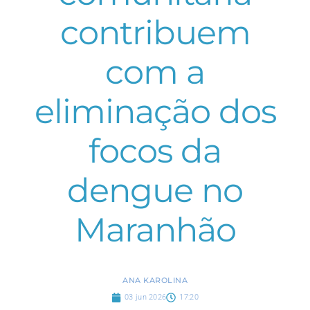
contribuem
com a
eliminação dos
focos da
dengue no
Maranhão
ANA KAROLINA
03 jun 2026
17:20