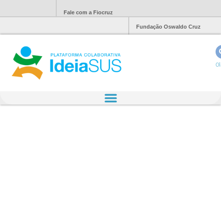
Fale com a Fiocruz
Fundação Oswaldo Cruz
Ol