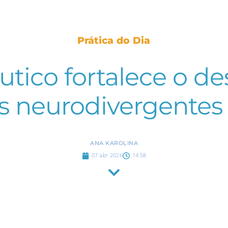
Prática do Dia
utico fortalece o d
s neurodivergentes
ANA KAROLINA
07 abr 2026
14:58