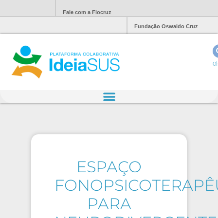
Fale com a Fiocruz
Fundação Oswaldo Cruz
Ol
ESPAÇO
FONOPSICOTERAPÊ
PARA