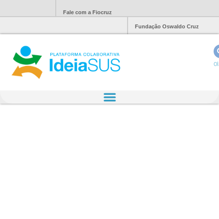
Fale com a Fiocruz
Fundação Oswaldo Cruz
Ol