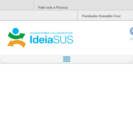
Fale com a Fiocruz
Fundação Oswaldo Cruz
Ol