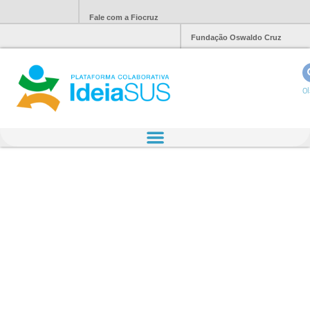
Fale com a Fiocruz
Fundação Oswaldo Cruz
Ol