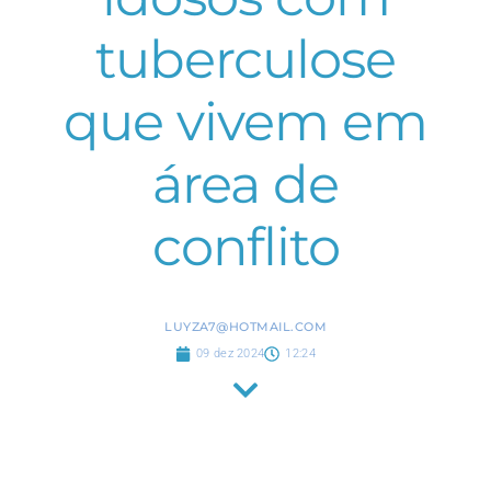
tuberculose
que vivem em
área de
conflito
LUYZA7@HOTMAIL.COM
09 dez 2024
12:24