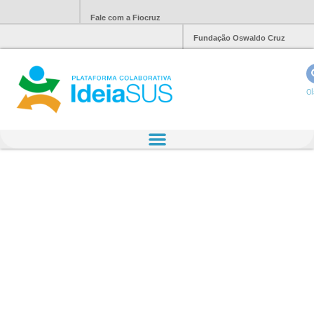
Fale com a Fiocruz
Fundação Oswaldo Cruz
Ol