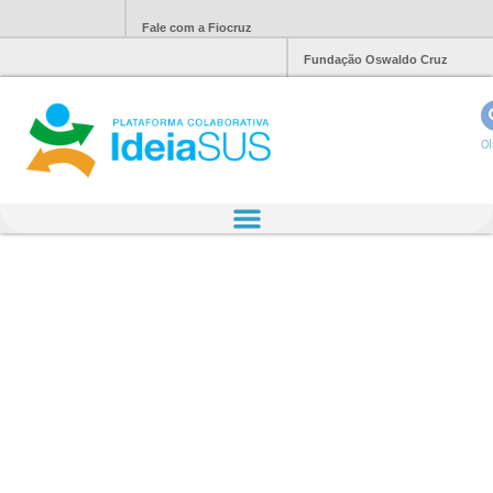
Fale com a Fiocruz
Fundação Oswaldo Cruz
Ol