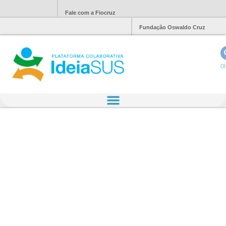
Fale com a Fiocruz
Fundação Oswaldo Cruz
Ol