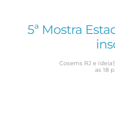
5ª Mostra Esta
ins
Cosems RJ e IdeiaS
as 18 