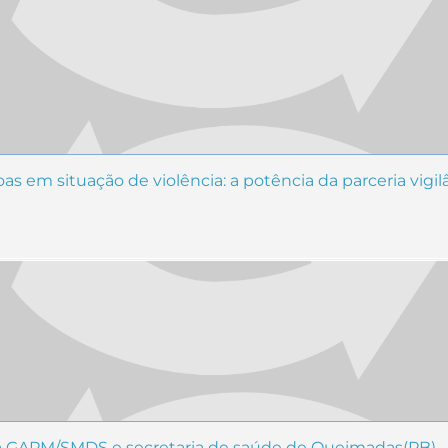
as em situação de violência: a potência da parceria vig
 da GAPM/SMDS e secretaria de saúde de Queimadas(PB)