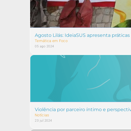
Agosto Lilás: IdeiaSUS apresenta prática
Temática em Foco
05 ago 2024
Violência por parceiro íntimo e perspect
Notícias
23 jul 2024