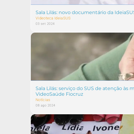
Sala Lilás: novo documentário da IdeiaSU
Videoteca IdeiaSUS
03 set 2024
Sala Lilás: serviço do SUS de atenção às
VideoSaúde Fiocruz
Notícias
08 ago 2024