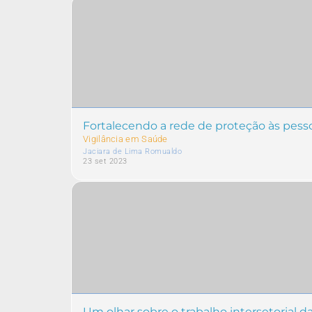
Fortalecendo a rede de proteção às pesso
Vigilância em Saúde
Jaciara de Lima Romualdo
23 set 2023
Um olhar sobre o trabalho intersetorial