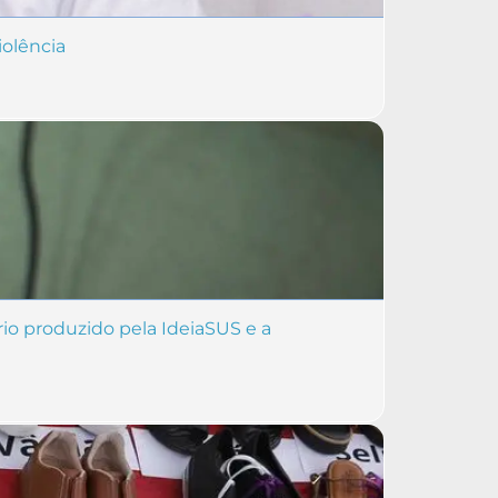
iolência
rio produzido pela IdeiaSUS e a