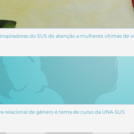
s inspiradoras do SUS de atenção a mulheres vítimas de v
iva relacional de gênero é tema de curso da UNA-SUS