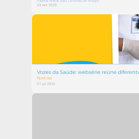
Valéria Maria Dias Lacerda De Araújo
23 set 2023
Vozes da Saúde: websérie reúne diferente
Notícias
01 jul 2023