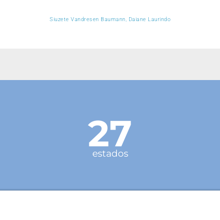
Siuzete Vandresen Baumann, Daiane Laurindo
27
estados