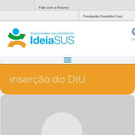
Fale com a Fiocruz
Fundação Oswaldo Cruz
Ol
inserção do DIU