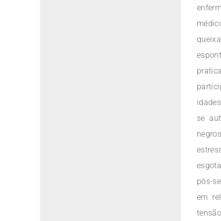
enfer
médic
queix
espont
prati
partic
idades
se au
negro
estre
esgot
pós-se
em re
tensã