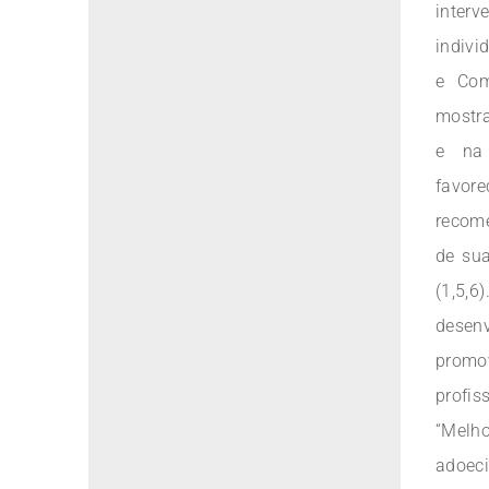
inte
indivi
e Com
mostr
e na 
favore
recome
de su
(1,5,
desenv
promo
profis
“Melh
adoec