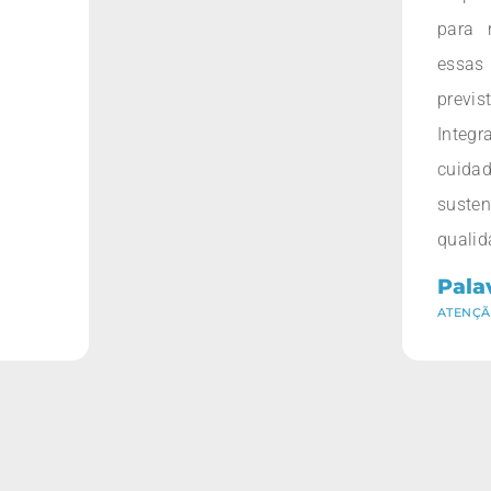
para 
essas 
previ
Integ
cuida
susten
qualid
Pala
ATENÇÃ