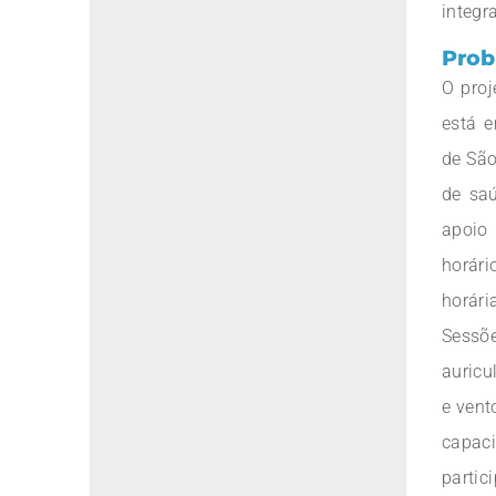
integra
Prob
O proj
está 
de São
de sa
apoio
horár
horár
Sessõ
auricu
e vent
capaci
partic