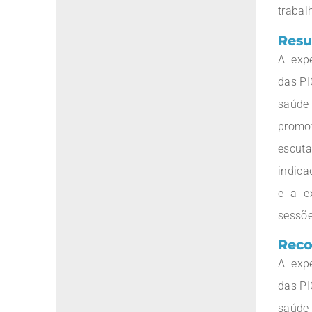
trabal
Resu
A exp
das PI
saúde 
promo
escut
indica
e a ex
sessõe
Reco
A exp
das PI
saúde 