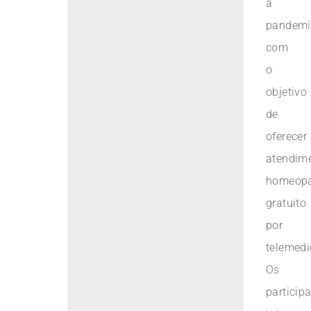
a
pandemi
com
o
objetivo
de
oferecer
atendim
homeopá
gratuito
por
telemedi
Os
particip