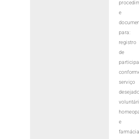
procedi
e
documen
para:
registro
de
particip
conform
serviço
desejado
voluntár
homeop
e
farmáci