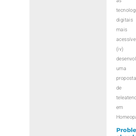
as
tecnolog
digitais
mais
acessíve
(iv)
desenvol
uma
propost
de
teleaten
em
Homeopa
Probl