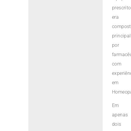
prescrito
era
compost
principa
por
farmacê
com
experiên
em
Homeopa
Em
apenas
dois