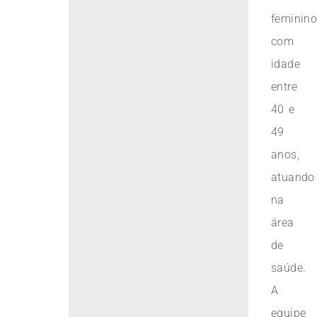
feminino
com
idade
entre
40 e
49
anos,
atuando
na
área
de
saúde.
A
equipe