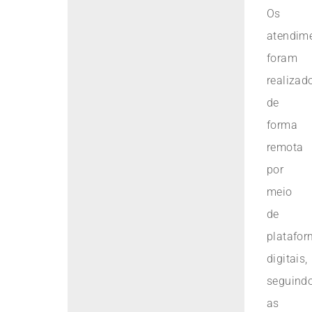
Os
atendim
foram
realizad
de
forma
remota
por
meio
de
platafo
digitais,
seguind
as