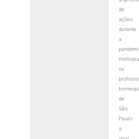
de
ações
durante
a
pandemi
motivar
os
profissi
homeop
de
São
Paulo
a
criar