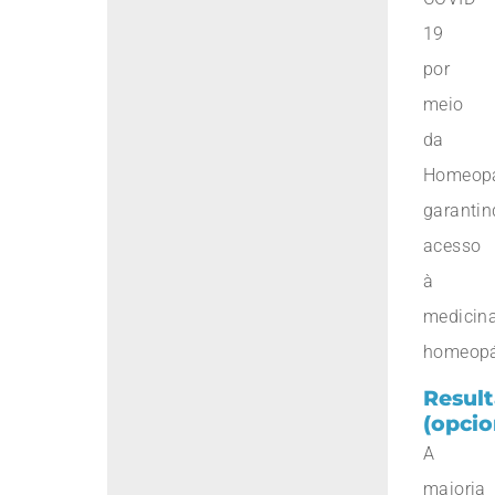
19
por
meio
da
Homeopa
garantin
acesso
à
medicin
homeopá
Resul
(opcio
A
maioria