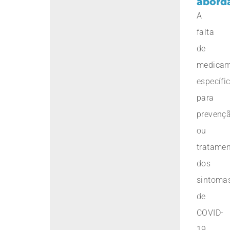
abord
A
falta
de
medicam
específi
para
prevenç
ou
tratame
dos
sintoma
de
COVID-
19,