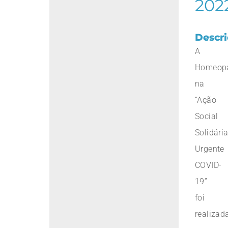
202
Descr
A
Homeopa
na
“Ação
Social
Solidári
Urgente
COVID-
19”
foi
realizad