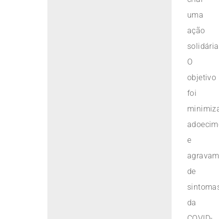
uma
ação
solidária
O
objetivo
foi
minimiz
adoecim
e
agravam
de
sintoma
da
COVID-