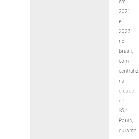
em
2021
e
2022,
no
Brasil,
com
centrali
na
cidade
de
São
Paulo,
durante