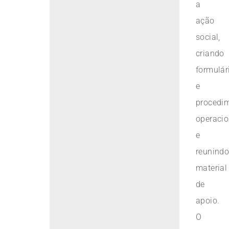
a
ação
social,
criando
formulár
e
procedi
operacio
e
reunind
material
de
apoio.
O