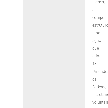
meses,
a
equipe
estrutur
uma
ação
que
atingiu
18
Unidade
da
Federaçã
recrutan
voluntár