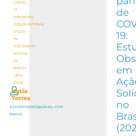
pan
COVID-
de
19
PANDEMIC:
COV
OBSERVATIONAL
STUDY
19:
IN
Est
SOLIDARITY
ACTION
Obs
IN
em
BRAZIL
(2021-
Açã
2022).
Soli
Katia
Torres
no
KATIARTORRES@GMAIL.COM
Bras
BRAZIL
(202