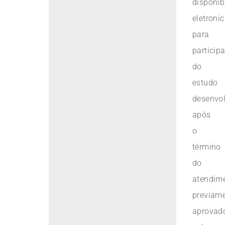
disponib
eletroni
para
participa
do
estudo
desenvo
após
o
término
do
atendime
previam
aprovad