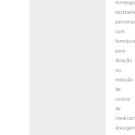
homeopa
estabel
parceria
com
farmáci
para
doação
ou
redução
de
custos
de
medicam
divulga