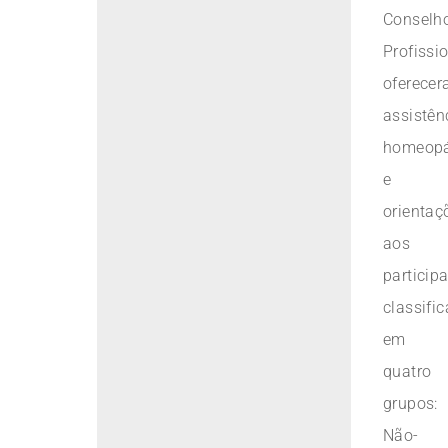
Conselh
Profissio
oferece
assistên
homeopá
e
orientaç
aos
particip
classifi
em
quatro
grupos:
Não-