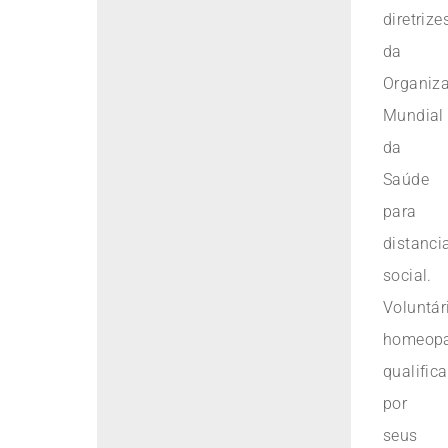
diretrize
da
Organiz
Mundial
da
Saúde
para
distanc
social.
Voluntár
homeopa
qualific
por
seus