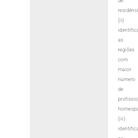
de
residênci
(ii)
identific
as
regiões
com
maior
número
de
profissi
homeopa
(iii)
identific