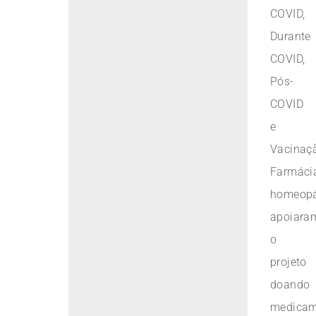
COVID,
Durante
COVID,
Pós-
COVID
e
Vacinaç
Farmáci
homeopá
apoiara
o
projeto
doando
medicam