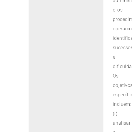
administ
e os
procedi
operacio
identifi
sucesso
e
dificuld
Os
objetivo
específi
incluem:
(i)
analisar